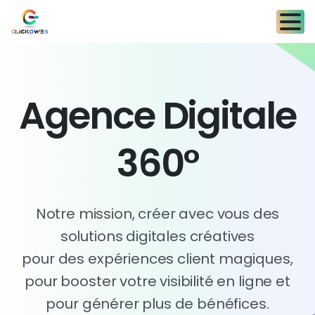
A
g
e
n
c
e
D
i
g
i
t
a
l
e
3
6
0
°
Notre mission, créer avec vous des
solutions digitales créatives
pour des expériences client magiques,
pour booster votre visibilité en ligne et
pour générer plus de bénéfices.