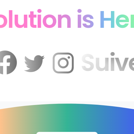
tion is Here
s
Sui