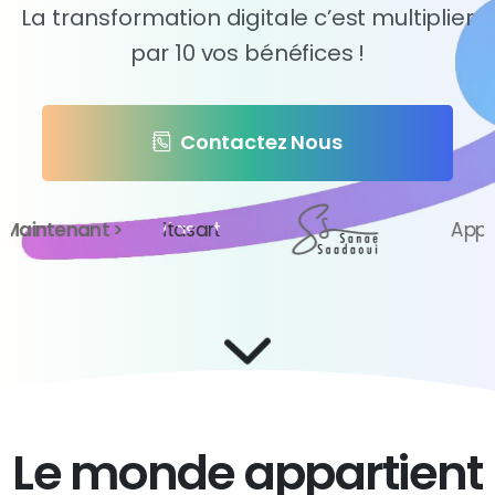
La transformation digitale c’est multiplier
par 10 vos bénéfices !
Contactez Nous
enant >
itasart
Apps
P
Le monde appartient